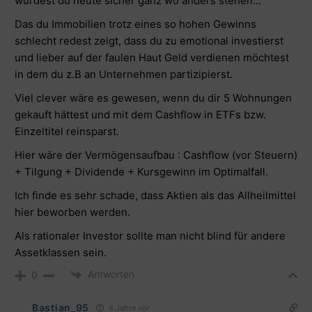
würdest du heute sicher ganz wo anders stehen…
Das du Immobilien trotz eines so hohen Gewinns
schlecht redest zeigt, dass du zu emotional investierst
und lieber auf der faulen Haut Geld verdienen möchtest
in dem du z.B an Unternehmen partizipierst.
Viel clever wäre es gewesen, wenn du dir 5 Wohnungen
gekauft hättest und mit dem Cashflow in ETFs bzw.
Einzeltitel reinsparst.
Hier wäre der Vermögensaufbau : Cashflow (vor Steuern)
+ Tilgung + Dividende + Kursgewinn im Optimalfall.
Ich finde es sehr schade, dass Aktien als das Allheilmittel
hier beworben werden.
Als rationaler Investor sollte man nicht blind für andere
Assetklassen sein.
Antworten
0
Bastian_95
4 Jahre vor