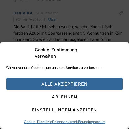
DanielKA
4 Jahre vor
Antwort auf
Moin
Die Bank hätte ich sehen wollen, welche einem frisch
fertigen Azubi mit Sparkassengehalt 5 Wohnungen in Köln
finanziert. So wie ich das herausgelesen habe (ohne
Kritik), standen bei der Finanzierung auch die Eltern
Cookie-Zustimmung
dahinter.
verwalten
Antworten
0
Wir verwenden Cookies, um unseren Service zu verbessern.
Bastian_95
4 Jahre vor
Antwort auf
DanielKA
ALLE AKZEPTIEREN
Genau so ist es. Sie haben einerseits ihre Bedenken
geäußert, aber mir andererseits zugesichert, dass sie voll
ABLEHNEN
dahinterstehen, wenn ich die Wohnung kaufe. So war es
dann auch.
EINSTELLUNGEN ANZEIGEN
Antworten
0
Cookie-Richtlinie
Datenschutzerklärung
Impressum
Finanzguerilla
4 Jahre vor