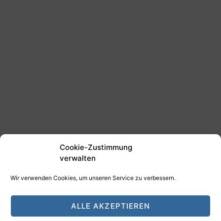
Cookie-Zustimmung
verwalten
Wir verwenden Cookies, um unseren Service zu verbessern.
©2025 Tim Schäfer Media
ALLE AKZEPTIEREN
HAMANN DESIGN - Digitale Medien