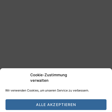
Cookie-Zustimmung
verwalten
Wir verwenden Cookies, um unseren Service zu verbessern.
©2025 Tim Schäfer Media
ALLE AKZEPTIEREN
HAMANN DESIGN - Digitale Medien