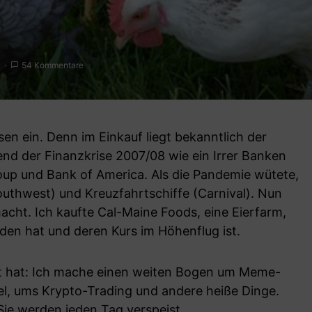
54 Kommentare
isen ein. Denn im Einkauf liegt bekanntlich der
end der Finanzkrise 2007/08 wie ein Irrer Banken
oup und Bank of America. Als die Pandemie wütete,
Southwest) und Kreuzfahrtschiffe (Carnival). Nun
cht. Ich kaufte Cal-Maine Foods, eine Eierfarm,
nden hat und deren Kurs im Höhenflug ist.
rt hat: Ich mache einen weiten Bogen um Meme-
l, ums Krypto-Trading und andere heiße Dinge.
 Sie werden jeden Tag verspeist.