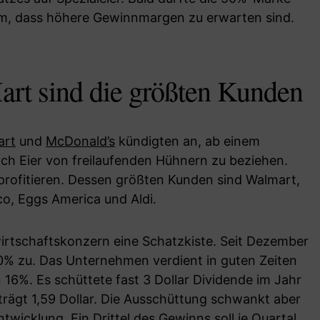
um, dass höhere Gewinnmargen zu erwarten sind.
rt sind die größten Kunden
art
und
McDonald’s
kündigten an, ab einem
ch Eier von freilaufenden Hühnern zu beziehen.
profitieren. Dessen größten Kunden sind Walmart,
co, Eggs America und Aldi.
wirtschaftskonzern eine Schatzkiste. Seit Dezember
00% zu. Das Unternehmen verdient in guten Zeiten
16%. Es schüttete fast 3 Dollar Dividende im Jahr
trägt 1,59 Dollar. Die Ausschüttung schwankt aber
wicklung. Ein Drittel des Gewinns soll je Quartal