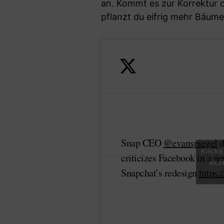
an. Kommt es zur Korrektur o
pflanzt du eifrig mehr Bäume
Snap CEO
@evanspiegel
d
Klick
criticizes Facebook in a n
akz
Snapchat’s redesign
https