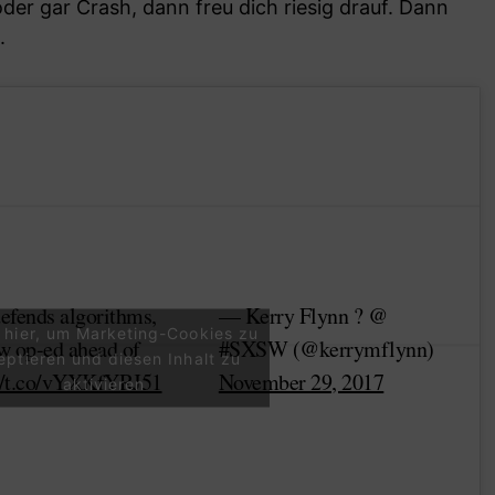
der gar Crash, dann freu dich riesig drauf. Dann
.
efends algorithms,
— Kerry Flynn ? @
e hier, um Marketing-Cookies zu
ew op-ed ahead of
#SXSW (@kerrymflynn)
eptieren und diesen Inhalt zu
://t.co/vYXKfYRJ51
November 29, 2017
aktivieren