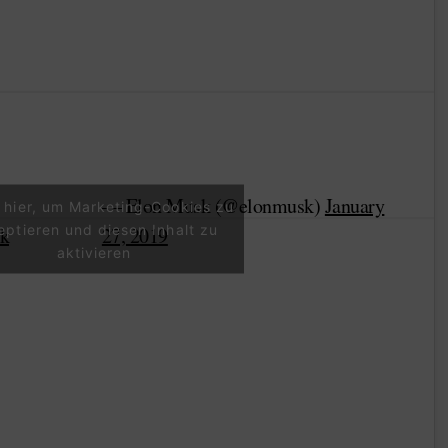
— Elon Musk (@elonmusk)
January
e hier, um Marketing-Cookies zu
eptieren und diesen Inhalt zu
1k
27, 2019
aktivieren