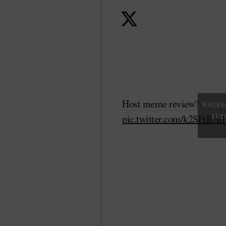
Host meme review?
Klick
akz
pic.twitter.com/k2SFtIUh