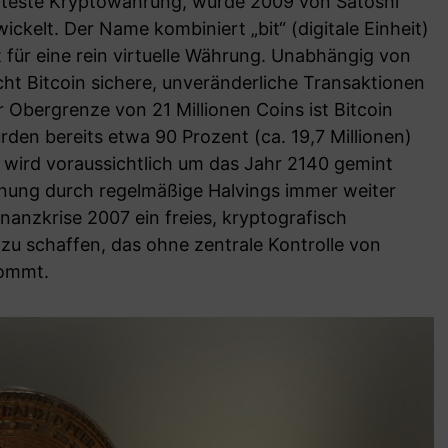
nnteste Kryptowährung, wurde 2009 von Satoshi
elt. Der Name kombiniert „bit“ (digitale Einheit)
 für eine rein virtuelle Währung. Unabhängig von
ht Bitcoin sichere, unveränderliche Transaktionen
r Obergrenze von 21 Millionen Coins ist Bitcoin
rden bereits etwa 90 Prozent (ca. 19,7 Millionen)
n wird voraussichtlich um das Jahr 2140 gemint
nung durch regelmäßige Halvings immer weiter
Finanzkrise 2007 ein freies, kryptografisch
zu schaffen, das ohne zentrale Kontrolle von
ommt.