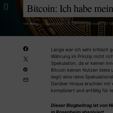
Bitcoin: Ich habe mei
von
Nikos
1. August 2025
9 Minuten zum lesen
12
Lange war ich sehr kritisch ge
Währung im Prinzip nicht rich
Spekulation, da er keinen i
Bitcoin keinen Nutzen biete u
liegt) eine reine Spekulations
Darüber hinaus erschien mir d
kompliziert und anfällig für
Dieser Blogbeitrag ist von N
in Rosenheim absolviert.