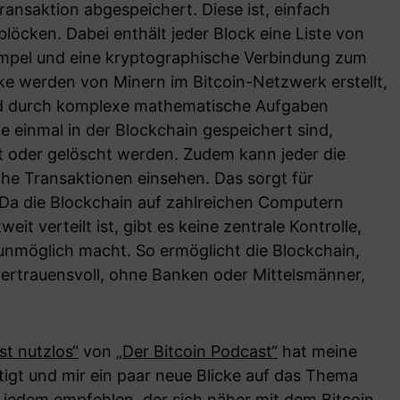
ransaktion abgespeichert. Diese ist, einfach
blöcken. Dabei enthält jeder Block eine Liste von
empel und eine kryptographische Verbindung zum
ke werden von Minern im Bitcoin-Netzwerk erstellt,
nd durch komplexe mathematische Aufgaben
e einmal in der Blockchain gespeichert sind,
 oder gelöscht werden. Zudem kann jeder die
he Transaktionen einsehen. Das sorgt für
 Da die Blockchain auf zahlreichen Computern
t verteilt ist, gibt es keine zentrale Kontrolle,
unmöglich macht. So ermöglicht die Blockchain,
vertrauensvoll, ohne Banken oder Mittelsmänner,
ist nutzlos“
von
„Der Bitcoin Podcast“
hat meine
gt und mir ein paar neue Blicke auf das Thema
 jedem empfehlen, der sich näher mit dem Bitcoin