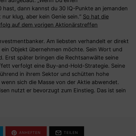
ögen aufgebaut. „Wenn Du einen
50 hast, dann kannst du 30 IQ-Punkte an jemanden
nur klug, aber kein Genie sein.“
So hat die
folg auf dem vorigen Aktionärstreffen
Investmentbanker. Am liebsten verhandelt er direkt
r ein Objekt übernehmen möchte. Sein Wort und
. Erst später bringen die Rechtsanwälte seine
ffett verfolgt eine Buy-and-Hold-Strategie. Seine
führend in ihrem Sektor und schütten hohe
n, wenn sich die Masse von der Aktie abwendet.
en nutzt er bevorzugt zum Einstieg. Das ist sein
ANHEFTEN
TEILEN