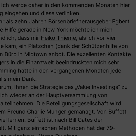
e. Ich werde daher in den kommenden Monaten hier
g eingehen und diese verlinken.
ehr als zehn Jahren Börsenbriefherausgeber
Egbert
ine Hilfe gerade in New York möchte ich mich
nd ich, dass mir
Heiko Thieme
, als ich vor vier
le kam, ein Plätzchen (dank der Schützenhilfe von
gen Büro in Midtown anbot. Die exzellenten Kontakte
s in die Finanzwelt beeindruckten mich sehr.
emming
hatte in den vergangenen Monaten jede
alls mein Dank.
rum, Ihnen die Strategie des „Value Investings“ zu
e ich wieder an der Hauptversammlung von
 teilnehmen. Die Beteiligungsgesellschaft wird
em Freund Charlie Munger gemanagt. Von Buffett
el lernen. Buffett ist nach Bill Gates der
lt. Mit ganz einfachen Methoden hat der 79-