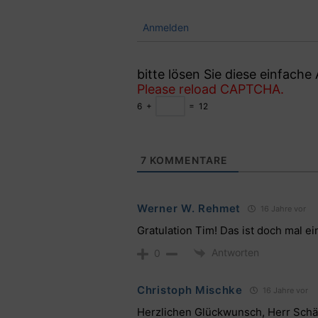
Anmelden
bitte lösen Sie diese einfach
Please reload CAPTCHA.
6
+
=
12
7
KOMMENTARE
Werner W. Rehmet
16 Jahre vor
Gratulation Tim! Das ist doch mal ei
Antworten
0
Christoph Mischke
16 Jahre vor
Herzlichen Glückwunsch, Herr Schä