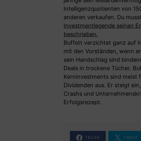
jährige sein Milliardenverm
Intelligenzquotienten von 1
anderen verkaufen. Du musst 
Investmentlegende seinen Er
beschrieben.
Buffett verzichtet ganz auf 
mit den Vorständen, wenn e
sein Handschlag sind bindend
Deals in trockene Tücher. Bu
Kerninvestments sind meist 
Dividenden aus. Er steigt ei
Crashs und Unternehmenskris
Erfolgsrezept.
TEILEN
TWEET