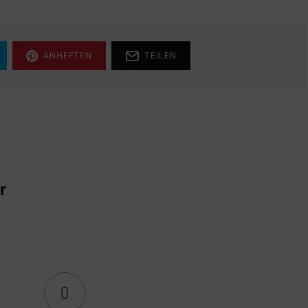
ANHEFTEN
TEILEN
r
0