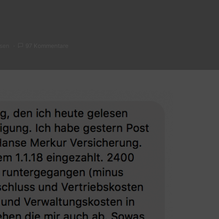
esen
97 Kommentare