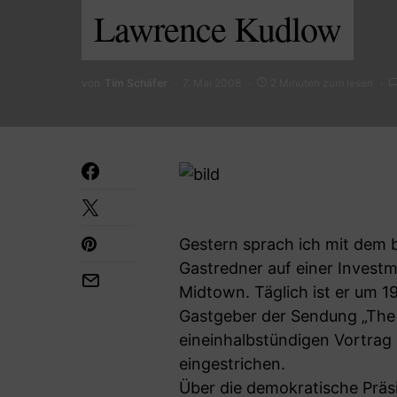
Lawrence Kudlow
von
Tim Schäfer
7. Mai 2008
2 Minuten zum lesen
Gestern sprach ich mit dem 
Gastredner auf einer Investm
Midtown. Täglich ist er um 
Gastgeber der Sendung „The 
eineinhalbstündigen Vortrag 
eingestrichen.
Über die demokratische Präsi