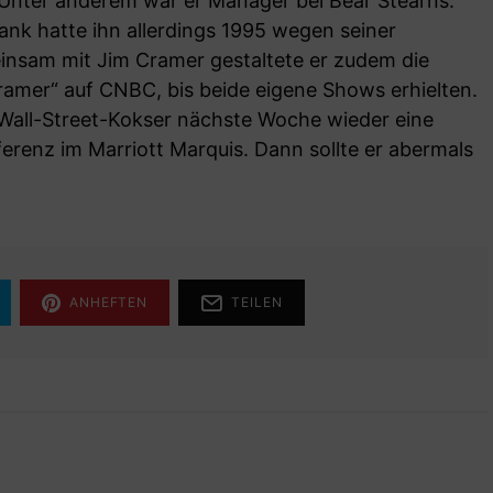
. Unter anderem war er Manager bei Bear Stearns.
nk hatte ihn allerdings 1995 wegen seiner
nsam mit Jim Cramer gestaltete er zudem die
mer“ auf CNBC, bis beide eigene Shows erhielten.
 Wall-Street-Kokser nächste Woche wieder eine
erenz im Marriott Marquis. Dann sollte er abermals
ANHEFTEN
TEILEN