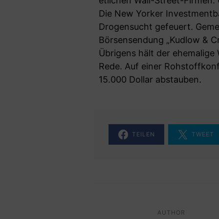
etlichen Wall-Street-Firmen
Die New Yorker Investmentba
Drogensucht gefeuert. Gemei
Börsensendung „Kudlow & Cra
Übrigens hält der ehemalige
Rede. Auf einer Rohstoffkonf
15.000 Dollar abstauben.
TEILEN
TWEET
AUTHOR