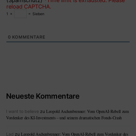
(Spamschutz)
*
Time limit is exhausted. Please
reload CAPTCHA.
1
×
=
Sieben
0
KOMMENTARE
Neueste Kommentare
Leopold Aschenbrenner: Vom OpenAI-Rebell zum
I want to believe
zu
Vordenker des KI-Investments – und seinem dramatischen Fonds-Crash
Leopold Aschenbrenner: Vom OpenAI-Rebell zum Vordenker des
Lad
zu