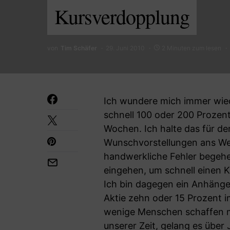
Kursverdopplung
von
Tim Schäfer
29. Juni 2010
2 Minuten zum lesen
Ich wundere mich immer wied
schnell 100 oder 200 Prozent
Wochen. Ich halte das für de
Wunschvorstellungen ans We
handwerkliche Fehler begehe
eingehen, um schnell einen 
Ich bin dagegen ein Anhänge
Aktie zehn oder 15 Prozent im
wenige Menschen schaffen me
unserer Zeit, gelang es übe