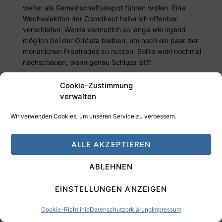
weiter als Gemeinschaftsdepot führen wollen. Eine
Wechselaktion der Comdirect habe ich offenbar
verschlafen. Werde vermutlich so lange wie irgend
möglich bei der OnVista bleiben, um noch ein paar der
monatlichen Freetrades zu nutzen. Sollte wohl nochmal
nachschauen, wann genau Schluss ist?!
Antworten
0
Cookie-Zustimmung
verwalten
42sucht21
2 Jahre vor
Antwort auf
Rhag
Wir verwenden Cookies, um unseren Service zu verbessern.
@Slowroller OnVista zu Comdirect
Wenn ich recht erinnere, war die Teilnahme an der
ALLE AKZEPTIEREN
abgelaufenen Aktion für OnVista Kunden ausgeschlossen
– da Konzernintern. Commerzbank hat nix zu
ABLEHNEN
verschenken.
Ein Umzug zur CoDi ist evtl einfacher wg. Übernahme der
EINSTELLUNGEN ANZEIGEN
Anschaffungspreise und Steuerthemen – das Frage ich
mich. Obs wirklich so ist?
Cookie-Richtlinie
Datenschutzerklärung
Impressum
Ich habe ebenfalls ein Gemeinschaftsdepot mit freebuy