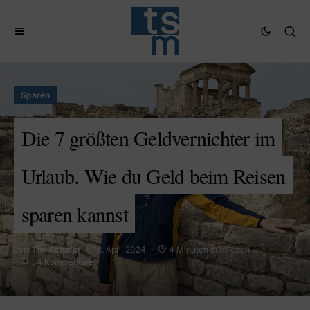
Sparen
Die 7 größten Geldvernichter im
Urlaub. Wie du Geld beim Reisen
sparen kannst
von
Tim Schäfer
18. April 2024
4 Minuten zum lesen
34 Kommentare