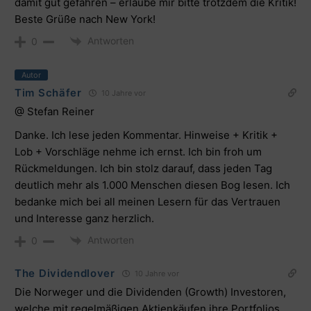
damit gut gefahren – erlaube mir bitte trotzdem die Kritik!
Beste Grüße nach New York!
Antworten
0
Autor
Tim Schäfer
10 Jahre vor
@ Stefan Reiner
Danke. Ich lese jeden Kommentar. Hinweise + Kritik +
Lob + Vorschläge nehme ich ernst. Ich bin froh um
Rückmeldungen. Ich bin stolz darauf, dass jeden Tag
deutlich mehr als 1.000 Menschen diesen Bog lesen. Ich
bedanke mich bei all meinen Lesern für das Vertrauen
und Interesse ganz herzlich.
Antworten
0
The Dividendlover
10 Jahre vor
Die Norweger und die Dividenden (Growth) Investoren,
welche mit regelmäßigen
Aktienkäufen
ihre
Portfolios