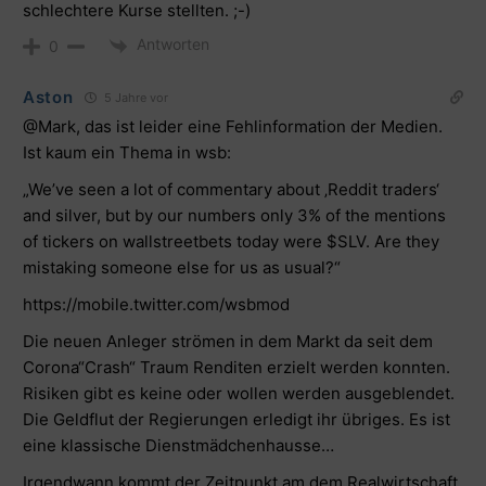
schlechtere Kurse stellten. ;-)
Antworten
0
Aston
5 Jahre vor
@Mark
, das ist leider eine Fehlinformation der Medien.
Ist kaum ein Thema in wsb:
„We’ve seen a lot of commentary about ‚Reddit traders‘
and silver, but by our numbers only 3% of the mentions
of tickers on wallstreetbets today were
$SLV
. Are they
mistaking someone else for us as usual?“
https://mobile.twitter.com/wsbmod
Die neuen Anleger strömen in dem Markt da seit dem
Corona“Crash“ Traum Renditen erzielt werden konnten.
Risiken gibt es keine oder wollen werden ausgeblendet.
Die Geldflut der Regierungen erledigt ihr übriges. Es ist
eine klassische Dienstmädchenhausse…
Irgendwann kommt der Zeitpunkt am dem Realwirtschaft