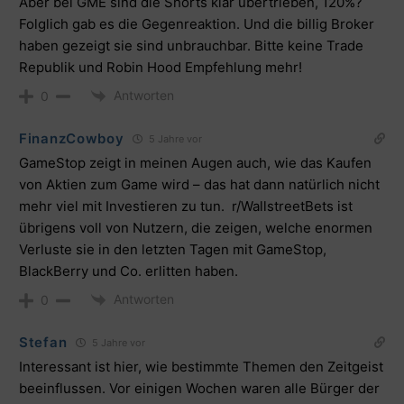
Aber bei GME sind die Shorts klar übertrieben, 120%?
Folglich gab es die Gegenreaktion. Und die billig Broker
haben gezeigt sie sind unbrauchbar. Bitte keine Trade
Republik und Robin Hood Empfehlung mehr!
Antworten
0
FinanzCowboy
5 Jahre vor
GameStop zeigt in meinen Augen auch, wie das Kaufen
von Aktien zum Game wird – das hat dann natürlich nicht
mehr viel mit Investieren zu tun. r/WallstreetBets ist
übrigens voll von Nutzern, die zeigen, welche enormen
Verluste sie in den letzten Tagen mit GameStop,
BlackBerry und Co. erlitten haben.
Antworten
0
Stefan
5 Jahre vor
Interessant ist hier, wie bestimmte Themen den Zeitgeist
beeinflussen. Vor einigen Wochen waren alle Bürger der