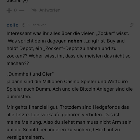
Sache. ;-)
Antworten
0
colic
5 Jahre vor
Interessant was ihr alles über die vielen „Zocker“ wisst.
Was spricht denn dagegen
neben
„Langfrist-Buy and
hold“ Depot, ein „Zocken“-Depot zu haben und zu
zocken?? Woher wisst ihr, dass die meisten das nicht so
machen??
„Dummheit und Gier“
ja dann sind die Millionen Casino Spieler und Wettbüro
Spieler auch Dumm. Ach und die Bitcoin Anleger sind die
dümmsten.
Mir gehts finanziell gut. Trotzdem sind Hedgefonds das
allerletzte. Leerverkäufe gehören verboten. Das ist
meine Meinung. Also du siehst man muss nicht Arm sein
um die Schuld bei anderen zu suchen ;) Hört auf zu
verallgemeinern.