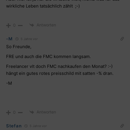
wirkliche Leben tatsächlich zählt ;-)
Antworten
0
-M
5 Jahre vor
So Freunde,
FRE und auch die FMC kommen langsam.
Freelancer vlt doch FMC nachkaufen den Monat? :-)
hängt ein gutes rotes preisschild mit satten -% dran.
-M
Antworten
0
Stefan
5 Jahre vor