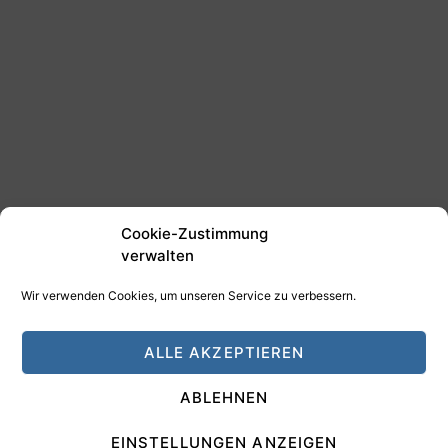
Cookie-Zustimmung
verwalten
Wir verwenden Cookies, um unseren Service zu verbessern.
©2025 Tim Schäfer Media
ALLE AKZEPTIEREN
HAMANN DESIGN - Digitale Medien
ABLEHNEN
Impressum
Datenschutz
EINSTELLUNGEN ANZEIGEN