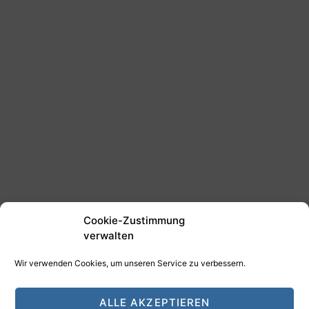
Cookie-Zustimmung
verwalten
Wir verwenden Cookies, um unseren Service zu verbessern.
©2025 Tim Schäfer Media
ALLE AKZEPTIEREN
HAMANN DESIGN - Digitale Medien