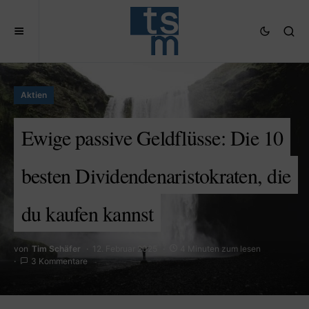
Aktien
Ewige passive Geldflüsse: Die 10
besten Dividendenaristokraten, die
du kaufen kannst
von
Tim Schäfer
12. Februar 2025
4 Minuten zum lesen
3 Kommentare