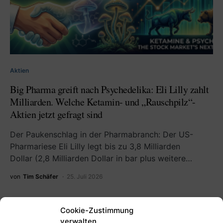
Aktien
Big Pharma greift nach Psychedelika: Eli Lilly zahlt
Milliarden. Welche Ketamin- und „Rauschpilz“-
Aktien jetzt gefragt sind
Der Paukenschlag in der Pharmabranch: Der US-
Pharmariese Eli Lilly legt bis zu 3,8 Milliarden
Dollar (2,8 Milliarden Dollar in bar plus weitere…
von
Tim Schäfer
25. Juli 2026
Cookie-Zustimmung
verwalten