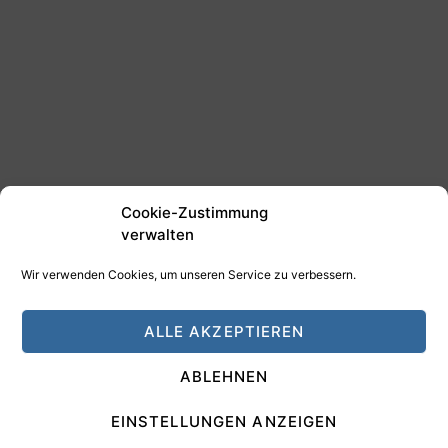
Cookie-Zustimmung
verwalten
Wir verwenden Cookies, um unseren Service zu verbessern.
©2025 Tim Schäfer Media
ALLE AKZEPTIEREN
HAMANN DESIGN - Digitale Medien
ABLEHNEN
Impressum
Datenschutz
EINSTELLUNGEN ANZEIGEN