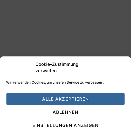
Cookie-Zustimmung
verwalten
Wir verwenden Cookies, um unseren Service zu verbessern.
©2025 Tim Schäfer Media
ALLE AKZEPTIEREN
HAMANN DESIGN - Digitale Medien
ABLEHNEN
Impressum
Datenschutz
EINSTELLUNGEN ANZEIGEN