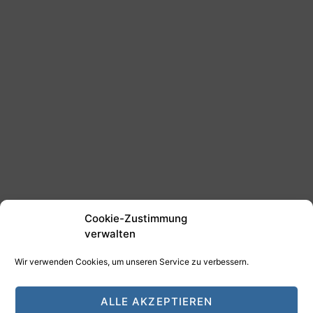
Cookie-Zustimmung
verwalten
Wir verwenden Cookies, um unseren Service zu verbessern.
©2025 Tim Schäfer Media
ALLE AKZEPTIEREN
HAMANN DESIGN - Digitale Medien