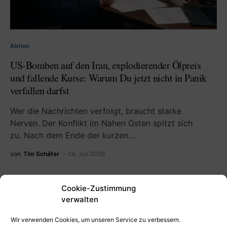
Aktien
US-Bomben auf den Iran, explodierender Ölpreis
und fallende Kurse: Warum Du jetzt nicht in Panik
verfallen darfst
Wer die Nachrichten verfolgt, braucht starke
Nerven. Der Konflikt im Nahen Osten spitzt sich
zu. Nach dem Ende der kurzen…
von
Tim Schäfer
24. Juli 2026
Cookie-Zustimmung
verwalten
Wir verwenden Cookies, um unseren Service zu verbessern.