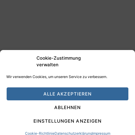
Cookie-Zustimmung
verwalten
Wir verwenden Cookies, um unseren Service zu verbessern.
©2025 Tim Schäfer Media
ALLE AKZEPTIEREN
HAMANN DESIGN - Digitale Medien
ABLEHNEN
Impressum
Datenschutz
EINSTELLUNGEN ANZEIGEN
Cookie-Richtlinie
Datenschutzerklärung
Impressum