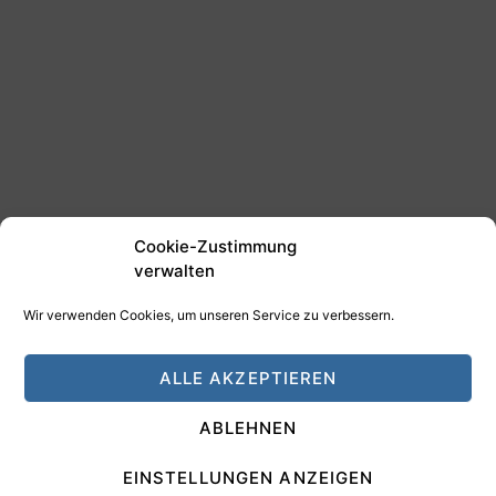
Cookie-Zustimmung
verwalten
Wir verwenden Cookies, um unseren Service zu verbessern.
©2025 Tim Schäfer Media
ALLE AKZEPTIEREN
HAMANN DESIGN - Digitale Medien
ABLEHNEN
Impressum
Datenschutz
EINSTELLUNGEN ANZEIGEN