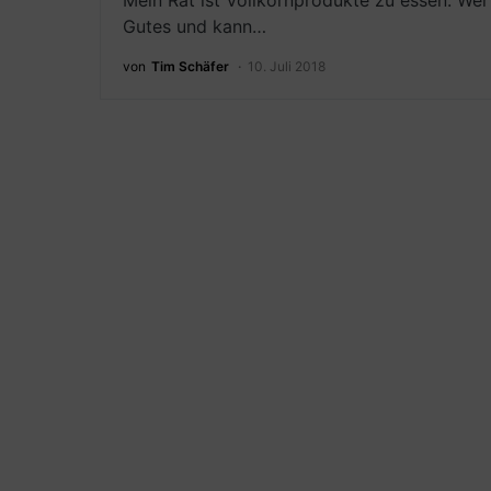
Mein Rat ist Vollkornprodukte zu essen. Wer 
Gutes und kann…
von
Tim Schäfer
10. Juli 2018