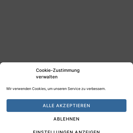
Cookie-Zustimmung
verwalten
Wir verwenden Cookies, um unseren Service zu verbessern.
©2025 Tim Schäfer Media
ALLE AKZEPTIEREN
HAMANN DESIGN - Digitale Medien
ABLEHNEN
Impressum
Datenschutz
EINSTELLUNGEN ANZEIGEN