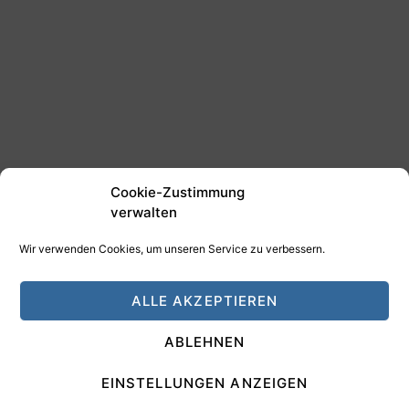
Cookie-Zustimmung
verwalten
Wir verwenden Cookies, um unseren Service zu verbessern.
©2025 Tim Schäfer Media
ALLE AKZEPTIEREN
HAMANN DESIGN - Digitale Medien
ABLEHNEN
Impressum
Datenschutz
EINSTELLUNGEN ANZEIGEN