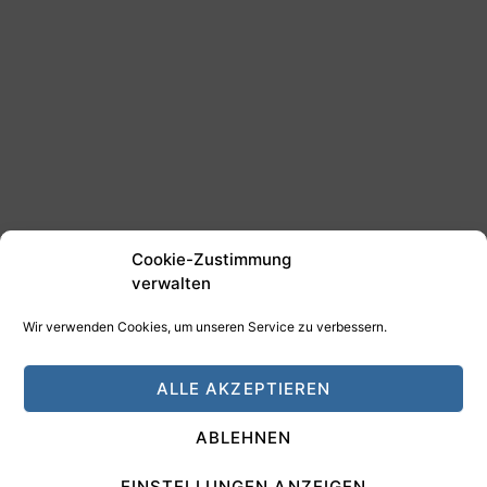
Cookie-Zustimmung
verwalten
Wir verwenden Cookies, um unseren Service zu verbessern.
©2025 Tim Schäfer Media
ALLE AKZEPTIEREN
HAMANN DESIGN - Digitale Medien
ABLEHNEN
Impressum
Datenschutz
EINSTELLUNGEN ANZEIGEN