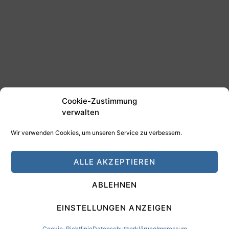
Cookie-Zustimmung
verwalten
Wir verwenden Cookies, um unseren Service zu verbessern.
©2025 Tim Schäfer Media
ALLE AKZEPTIEREN
HAMANN DESIGN - Digitale Medien
ABLEHNEN
Impressum
Datenschutz
EINSTELLUNGEN ANZEIGEN
Cookie-Richtlinie
Datenschutzerklärung
Impressum