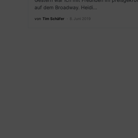
Gestern war ich mit Freunden im preisgekrö
auf dem Broadway. Heidi…
von
Tim Schäfer
8. Juni 2019