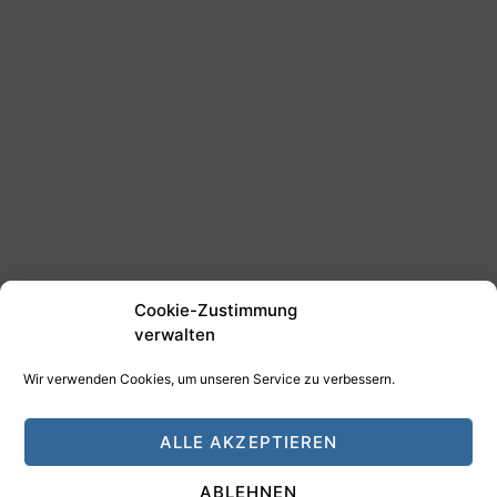
Cookie-Zustimmung
verwalten
Wir verwenden Cookies, um unseren Service zu verbessern.
©2025 Tim Schäfer Media
ALLE AKZEPTIEREN
HAMANN DESIGN - Digitale Medien
ABLEHNEN