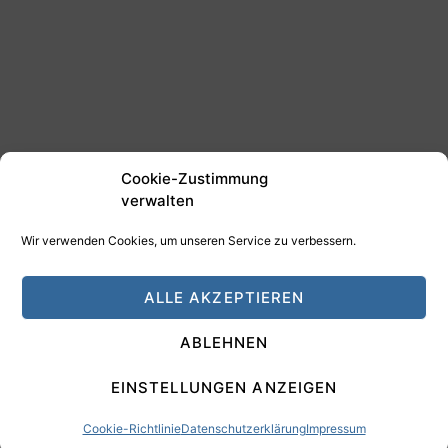
Cookie-Zustimmung
verwalten
Wir verwenden Cookies, um unseren Service zu verbessern.
©2025 Tim Schäfer Media
ALLE AKZEPTIEREN
HAMANN DESIGN - Digitale Medien
ABLEHNEN
Impressum
Datenschutz
EINSTELLUNGEN ANZEIGEN
Cookie-Richtlinie
Datenschutzerklärung
Impressum