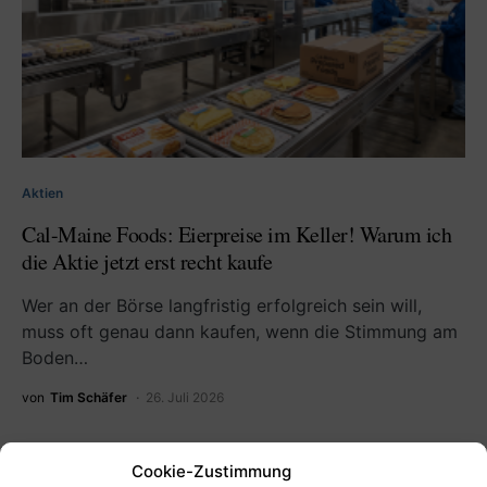
Aktien
Cal-Maine Foods: Eierpreise im Keller! Warum ich
die Aktie jetzt erst recht kaufe
Wer an der Börse langfristig erfolgreich sein will,
muss oft genau dann kaufen, wenn die Stimmung am
Boden…
von
Tim Schäfer
26. Juli 2026
Cookie-Zustimmung