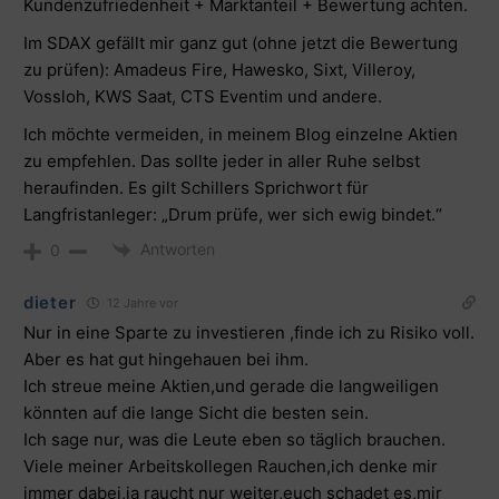
Kundenzufriedenheit + Marktanteil + Bewertung achten.
Im SDAX gefällt mir ganz gut (ohne jetzt die Bewertung
zu prüfen): Amadeus Fire, Hawesko, Sixt, Villeroy,
Vossloh, KWS Saat, CTS Eventim und andere.
Ich möchte vermeiden, in meinem Blog einzelne Aktien
zu empfehlen. Das sollte jeder in aller Ruhe selbst
heraufinden. Es gilt Schillers Sprichwort für
Langfristanleger: „Drum prüfe, wer sich ewig bindet.“
Antworten
0
dieter
12 Jahre vor
Nur in eine Sparte zu investieren ,finde ich zu Risiko voll.
Aber es hat gut hingehauen bei ihm.
Ich streue meine Aktien,und gerade die langweiligen
könnten auf die lange Sicht die besten sein.
Ich sage nur, was die Leute eben so täglich brauchen.
Viele meiner Arbeitskollegen Rauchen,ich denke mir
immer dabei,ja raucht nur weiter,euch schadet es,mir