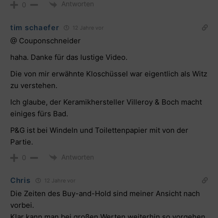
Antworten
0
tim schaefer
12 Jahre vor
@ Couponschneider
haha. Danke für das lustige Video.
Die von mir erwähnte Kloschüssel war eigentlich als Witz
zu verstehen.
Ich glaube, der Keramikhersteller Villeroy & Boch macht
einiges fürs Bad.
P&G ist bei Windeln und Toilettenpapier mit von der
Partie.
Antworten
0
Chris
12 Jahre vor
Die Zeiten des Buy-and-Hold sind meiner Ansicht nach
vorbei.
Klar kann man bei großen Werten weiterhin so vorgehen,