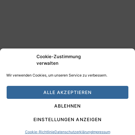
Cookie-Zustimmung
verwalten
Wir verwenden Cookies, um unseren Service zu verbessern.
©2025 Tim Schäfer Media
ALLE AKZEPTIEREN
HAMANN DESIGN - Digitale Medien
ABLEHNEN
Impressum
Datenschutz
EINSTELLUNGEN ANZEIGEN
Cookie-Richtlinie
Datenschutzerklärung
Impressum