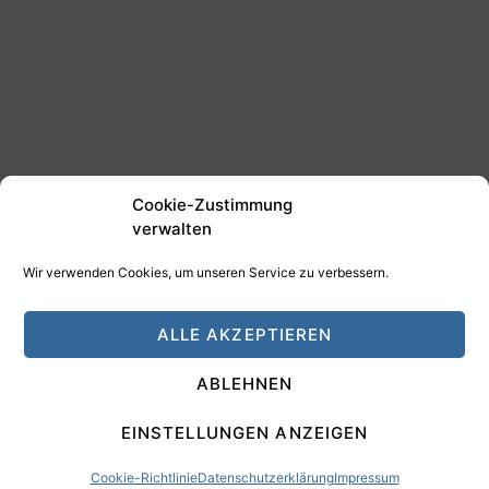
Cookie-Zustimmung
verwalten
Wir verwenden Cookies, um unseren Service zu verbessern.
©2025 Tim Schäfer Media
ALLE AKZEPTIEREN
HAMANN DESIGN - Digitale Medien
ABLEHNEN
Impressum
Datenschutz
EINSTELLUNGEN ANZEIGEN
Cookie-Richtlinie
Datenschutzerklärung
Impressum