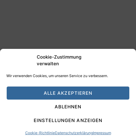
Cookie-Zustimmung
verwalten
Wir verwenden Cookies, um unseren Service zu verbessern.
©2025 Tim Schäfer Media
ALLE AKZEPTIEREN
HAMANN DESIGN - Digitale Medien
ABLEHNEN
Impressum
Datenschutz
EINSTELLUNGEN ANZEIGEN
Cookie-Richtlinie
Datenschutzerklärung
Impressum