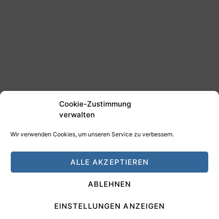
Cookie-Zustimmung
verwalten
Wir verwenden Cookies, um unseren Service zu verbessern.
©2025 Tim Schäfer Media
ALLE AKZEPTIEREN
HAMANN DESIGN - Digitale Medien
ABLEHNEN
Impressum
Datenschutz
EINSTELLUNGEN ANZEIGEN