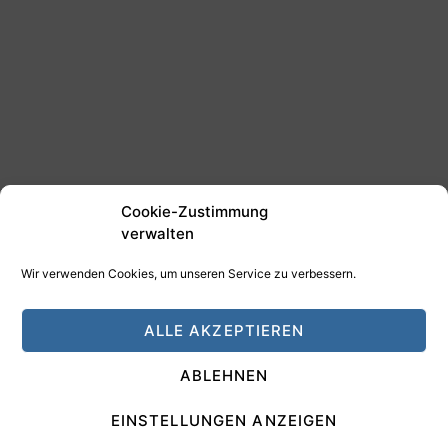
Cookie-Zustimmung
verwalten
Wir verwenden Cookies, um unseren Service zu verbessern.
©2025 Tim Schäfer Media
ALLE AKZEPTIEREN
HAMANN DESIGN - Digitale Medien
ABLEHNEN
Impressum
Datenschutz
EINSTELLUNGEN ANZEIGEN