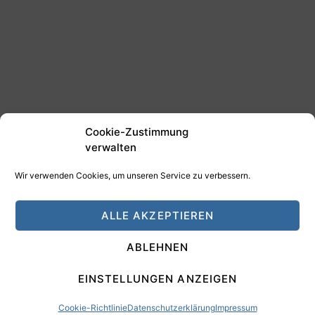
Cookie-Zustimmung
verwalten
Wir verwenden Cookies, um unseren Service zu verbessern.
©2025 Tim Schäfer Media
ALLE AKZEPTIEREN
HAMANN DESIGN - Digitale Medien
ABLEHNEN
Impressum
Datenschutz
EINSTELLUNGEN ANZEIGEN
Cookie-Richtlinie
Datenschutzerklärung
Impressum