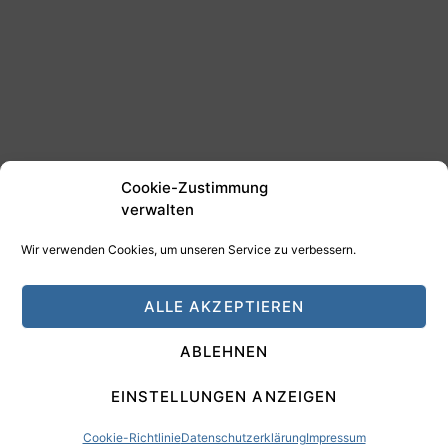
Cookie-Zustimmung
verwalten
Wir verwenden Cookies, um unseren Service zu verbessern.
©2025 Tim Schäfer Media
ALLE AKZEPTIEREN
HAMANN DESIGN - Digitale Medien
ABLEHNEN
Impressum
Datenschutz
EINSTELLUNGEN ANZEIGEN
Cookie-Richtlinie
Datenschutzerklärung
Impressum