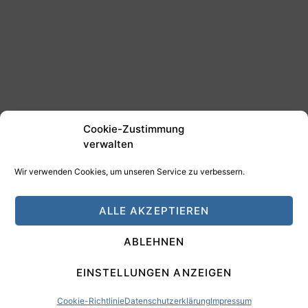
Cookie-Zustimmung
verwalten
Wir verwenden Cookies, um unseren Service zu verbessern.
©2025 Tim Schäfer Media
ALLE AKZEPTIEREN
HAMANN DESIGN - Digitale Medien
ABLEHNEN
Impressum
Datenschutz
EINSTELLUNGEN ANZEIGEN
Cookie-Richtlinie
Datenschutzerklärung
Impressum