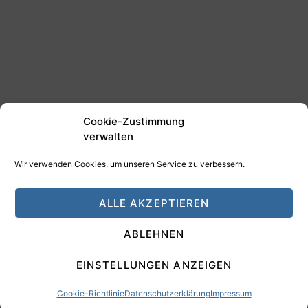
Cookie-Zustimmung
verwalten
Wir verwenden Cookies, um unseren Service zu verbessern.
©2025 Tim Schäfer Media
ALLE AKZEPTIEREN
HAMANN DESIGN - Digitale Medien
ABLEHNEN
Impressum
Datenschutz
EINSTELLUNGEN ANZEIGEN
Cookie-Richtlinie
Datenschutzerklärung
Impressum