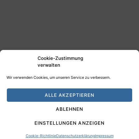
Cookie-Zustimmung
verwalten
Wir verwenden Cookies, um unseren Service zu verbessern.
©2025 Tim Schäfer Media
ALLE AKZEPTIEREN
HAMANN DESIGN - Digitale Medien
ABLEHNEN
Impressum
Datenschutz
EINSTELLUNGEN ANZEIGEN
Cookie-Richtlinie
Datenschutzerklärung
Impressum