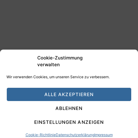
Cookie-Zustimmung
verwalten
Wir verwenden Cookies, um unseren Service zu verbessern.
©2025 Tim Schäfer Media
ALLE AKZEPTIEREN
HAMANN DESIGN - Digitale Medien
ABLEHNEN
Impressum
Datenschutz
EINSTELLUNGEN ANZEIGEN
Cookie-Richtlinie
Datenschutzerklärung
Impressum