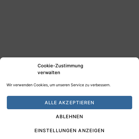
Cookie-Zustimmung
verwalten
Wir verwenden Cookies, um unseren Service zu verbessern.
©2025 Tim Schäfer Media
ALLE AKZEPTIEREN
HAMANN DESIGN - Digitale Medien
ABLEHNEN
Impressum
Datenschutz
EINSTELLUNGEN ANZEIGEN