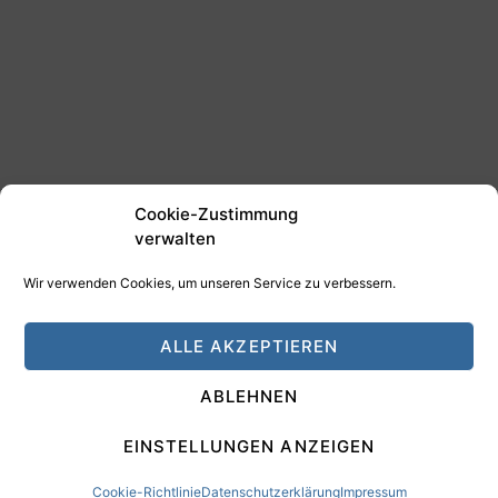
Cookie-Zustimmung
verwalten
Wir verwenden Cookies, um unseren Service zu verbessern.
©2025 Tim Schäfer Media
ALLE AKZEPTIEREN
HAMANN DESIGN - Digitale Medien
ABLEHNEN
Impressum
Datenschutz
EINSTELLUNGEN ANZEIGEN
Cookie-Richtlinie
Datenschutzerklärung
Impressum