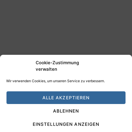
Cookie-Zustimmung
verwalten
Wir verwenden Cookies, um unseren Service zu verbessern.
©2025 Tim Schäfer Media
ALLE AKZEPTIEREN
HAMANN DESIGN - Digitale Medien
ABLEHNEN
Impressum
Datenschutz
EINSTELLUNGEN ANZEIGEN