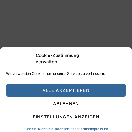
Cookie-Zustimmung
verwalten
Wir verwenden Cookies, um unseren Service zu verbessern.
©2025 Tim Schäfer Media
ALLE AKZEPTIEREN
HAMANN DESIGN - Digitale Medien
ABLEHNEN
Impressum
Datenschutz
EINSTELLUNGEN ANZEIGEN
Cookie-Richtlinie
Datenschutzerklärung
Impressum