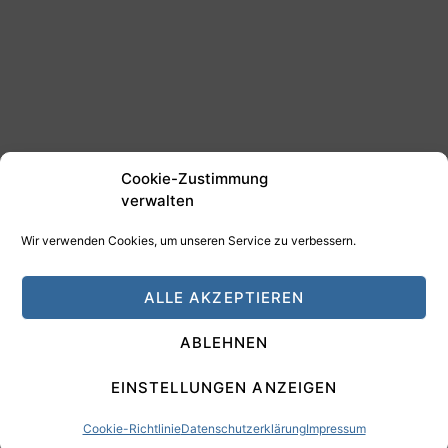
Cookie-Zustimmung
verwalten
Wir verwenden Cookies, um unseren Service zu verbessern.
©2025 Tim Schäfer Media
ALLE AKZEPTIEREN
HAMANN DESIGN - Digitale Medien
ABLEHNEN
Impressum
Datenschutz
EINSTELLUNGEN ANZEIGEN
Cookie-Richtlinie
Datenschutzerklärung
Impressum